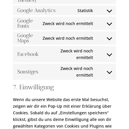
Themes)
Consent
service
recaptcha
to
wordpress
Google Analytics
Statistik
Consent
service
to
Google
divi-
Zweck wird noch ermittelt
Fonts
Consent
service
(elegant-
to
google-
themes)
Google
Zweck wird noch ermittelt
service
analytics
Maps
Consent
google-
to
Zweck wird noch
fonts
Facebook
service
Consent
ermittelt
google-
to
maps
Zweck wird noch
service
Sonstiges
Consent
ermittelt
facebook
to
7. Einwilligung
service
sonstiges
Wenn du unsere Website das erste Mal besuchst,
zeigen wir dir ein Pop-Up mit einer Erklärung über
Cookies. Sobald du auf „Einstellungen speichern“
klickst, gibst du uns deine Einwilligung alle von dir
gewählten Kategorien von Cookies und Plugins wie