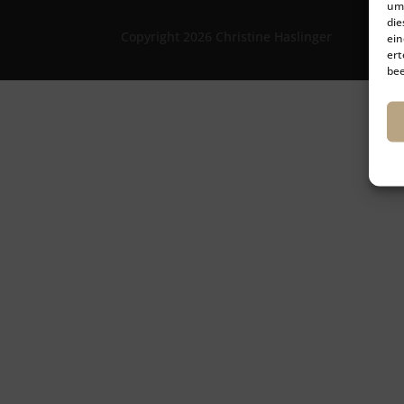
um 
die
Copyright 2026 Christine Haslinger
ein
ert
bee