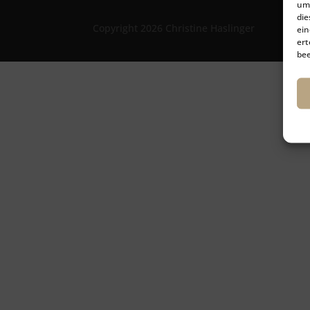
um 
die
Copyright 2026 Christine Haslinger
ein
ert
bee