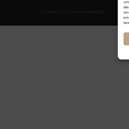
um 
die
Copyright 2026 Christine Haslinger
ein
ert
bee