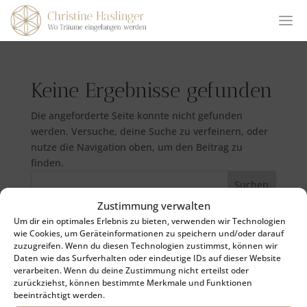
Keine Ergebnisse gefunden
Die angeforderte Seite konnte nicht gefunden
werden. Versuche, deine Suche zu verfeinern, oder
nutze die Navigation oben, um den Beitrag zu
finden.
Suchen
Zustimmung verwalten
Um dir ein optimales Erlebnis zu bieten, verwenden wir Technologien
Neueste Beiträge
wie Cookies, um Geräteinformationen zu speichern und/oder darauf
zuzugreifen. Wenn du diesen Technologien zustimmst, können wir
Daten wie das Surfverhalten oder eindeutige IDs auf dieser Website
Neueste Kommentare
verarbeiten. Wenn du deine Zustimmung nicht erteilst oder
zurückziehst, können bestimmte Merkmale und Funktionen
beeinträchtigt werden.
Es sind keine Kommentare vorhanden.